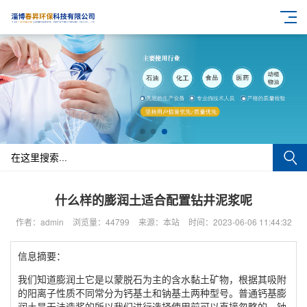
什么样的膨润土适合配置钻井泥浆呢
作者：admin
浏览量：44799
来源：本站
时间：2023-06-06 11:44:32
信息摘要：
我们知道膨润土它是以蒙脱石为主的含水黏土矿物，根据其吸附
的阳离子性质不同常分为钙基土和钠基土两种型号。普通钙基膨
润土是无法造浆的所以我们进行选择使用前可以直接忽略的，钠