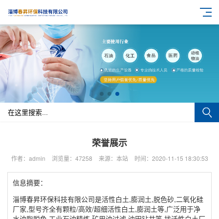
荣誉展示
作者：admin
浏览量：47258
来源：本站
时间：2020-11-15 18:30:53
信息摘要：
淄博春昇环保科技有限公司是活性白土,膨润土,脱色砂,二氧化硅
厂家,型号齐全有颗粒/高效/超细活性白土,膨润土等,广泛用于净
水油脂脱色,工业石油精炼,矿用油过滤,油田钻井等,找活性白土厂