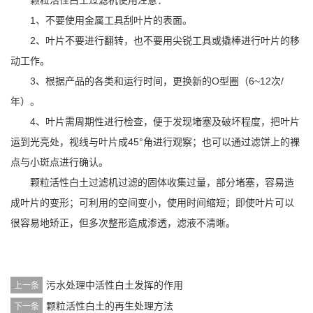
颗粒活性白土过滤机使用注意：
1、不要使用金属工具刮叶片的表面。
2、叶片不要进行翻转，也不要用尖锐工具或撬棒进行叶片的移
动工作。
3、根据产品的各类和运行时间，更换新的O型圈（6~12次/
年）。
4、叶片需周期性进行检查，便于发现堵塞及破坏程度，把叶片
运到光亮处，视线与叶片成45°角进行观察；也可以通过滤饼上的裸
点与小斑点进行确认。
颗粒活性白土过滤机过滤的固体收集过量，部分堵塞，容易造
成叶片的变形；可利用的空间变小，使用时间缩短；即使叶片可以
很容易地矫正，但多次整形造成渗透，滤液不清晰。
污水处理中活性白土发挥的作用
上一条
颗粒活性白土的再生处理方法
下一条