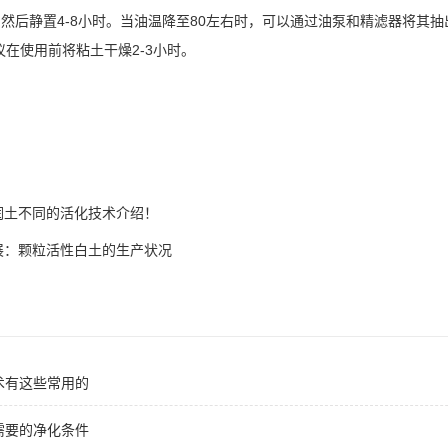
钟，然后静置4-8小时。当油温降至80左右时，可以通过油泵和精滤器将
在使用前将粘土干燥2-3小时。
润土不同的活化技术介绍！
展：颗粒活性白土的生产状况
术有这些常用的
需要的净化条件